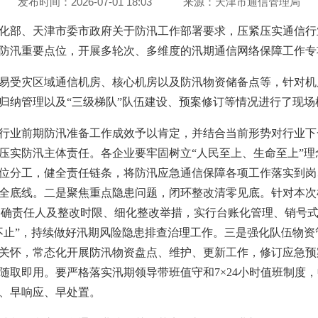
发布时间：2026-07-01 18:03
来源：
天津市通信管理局
化部、天津市委市政府关于防汛工作部署要求，压紧压实通信行
防汛重要点位，开展多轮次、多维度的汛期通信网络保障工作专
易受灾区域通信机房、核心机房以及防汛物资储备点等，针对机
归纳管理以及“三级梯队”队伍建设、预案修订等情况进行了现场
行业前期防汛准备工作成效予以肯定，并结合当前形势对行业下
压实防汛主体责任。各企业要牢固树立“人民至上、生命至上”
位分工，健全责任链条，将防汛应急通信保障各项工作落实到岗
全底线。二是聚焦重点隐患问题，闭环整改清零见底。针对本次
，明确责任人及整改时限、细化整改举措，实行台账化管理、销号
不止”，持续做好汛期风险隐患排查治理工作。三是强化队伍物
关怀，常态化开展防汛物资盘点、维护、更新工作，修订应急预
随取即用。要严格落实汛期领导带班值守和7×24小时值班制度
、早响应、早处置。