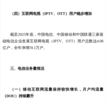
（四）互联网电视（IPTV、OTT）用户稳步增加
截至2025年底，中国电信、中国移动和中国联通三家基
础电信企业发展互联网电视（IPTV、OTT）用户总数达4.08
亿户，全年净增59.1万户。
三、电信业务量情况
（一）移动互联网流量保持较快增长，月户均流量
（DOU）持续攀升