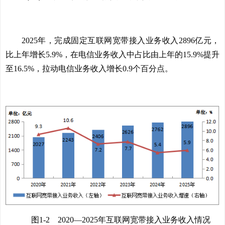
2025年，完成固定互联网宽带接入业务收入2896亿元，
比上年增长5.9%，在电信业务收入中占比由上年的15.9%提升
至16.5%，拉动电信业务收入增长0.9个百分点。
图1-2 2020—2025年互联网宽带接入业务收入情况