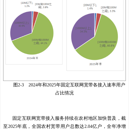
图2-3 2024年和2025年固定互联网宽带各接入速率用户
占比情况
固定互联网宽带接入服务持续在农村地区加快普及，截
至2025年底，全国农村宽带用户总数达2.04亿户，全年净增