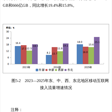
GB和666亿GB，同比增长19.4%和15.8%。
图5-2 2023—2025年东、中、西、东北地区移动互联网
接入流量增速情况
注释：