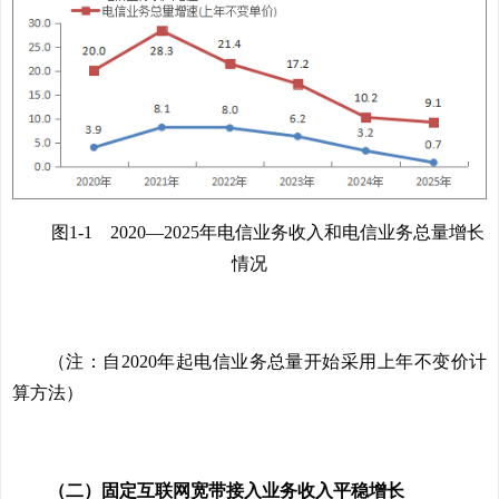
图1-1 2020—2025年电信业务收入和电信业务总量增长
情况
（注：自2020年起电信业务总量开始采用上年不变价计
算方法）
（二）固定互联网宽带接入业务收入平稳增长