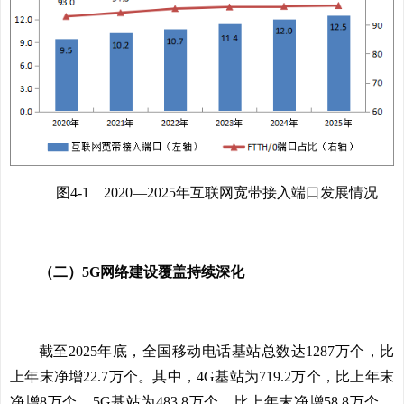
图4-1 2020—2025年互联网宽带接入端口发展情况
（二）5G网络建设覆盖持续深化
截至2025年底，全国移动电话基站总数达1287万个，比
上年末净增22.7万个。其中，4G基站为719.2万个，比上年末
净增8万个。5G基站为483.8万个，比上年末净增58.8万个，