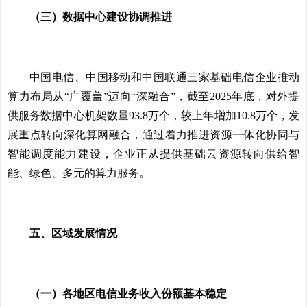
（三）数据中心建设协调推进
中国电信、中国移动和中国联通三家基础电信企业推动
算力布局从“广覆盖”迈向“深融合”，截至2025年底，对外提
供服务数据中心机架数量93.8万个，较上年增加10.8万个，发
展重点转向深化算网融合，通过着力推进资源一体化协同与
智能调度能力建设，企业正从提供基础云资源转向供给智
能、绿色、多元的算力服务。
五、区域发展情况
（一）各地区电信业务收入份额基本稳定