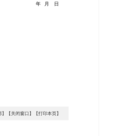
年 月 日
部】
【关闭窗口】
【打印本页】